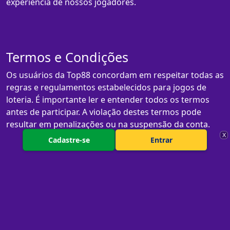
experiência de nossos jogadores.
Termos e Condições
Os usuários da Top88 concordam em respeitar todas as
regras e regulamentos estabelecidos para jogos de
loteria. É importante ler e entender todos os termos
antes de participar. A violação destes termos pode
resultar em penalizações ou na suspensão da conta.
X
Cadastre-se
Entrar