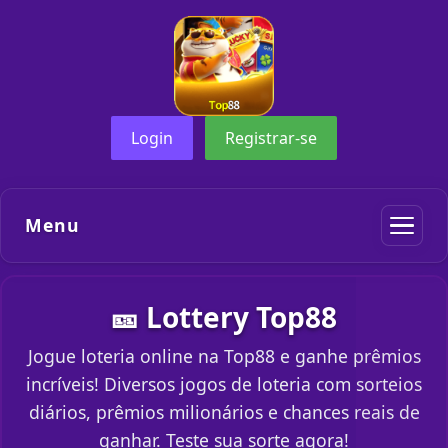
Login
Registrar-se
Menu
🎫 Lottery Top88
Jogue loteria online na Top88 e ganhe prêmios
incríveis! Diversos jogos de loteria com sorteios
diários, prêmios milionários e chances reais de
ganhar. Teste sua sorte agora!