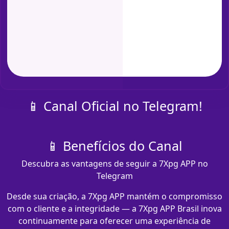
📱 Canal Oficial no Telegram!
📱 Benefícios do Canal
Descubra as vantagens de seguir a 7Xpg APP no
Telegram
Desde sua criação, a 7Xpg APP mantém o compromisso
com o cliente e a integridade — a 7Xpg APP Brasil inova
continuamente para oferecer uma experiência de