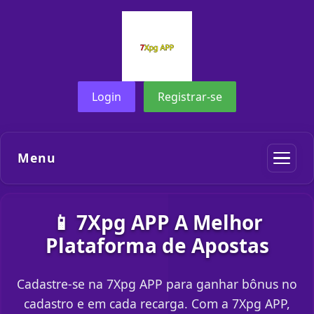
Login
Registrar-se
Menu
📱 7Xpg APP A Melhor
Plataforma de Apostas
Cadastre-se na 7Xpg APP para ganhar bônus no
cadastro e em cada recarga. Com a 7Xpg APP,