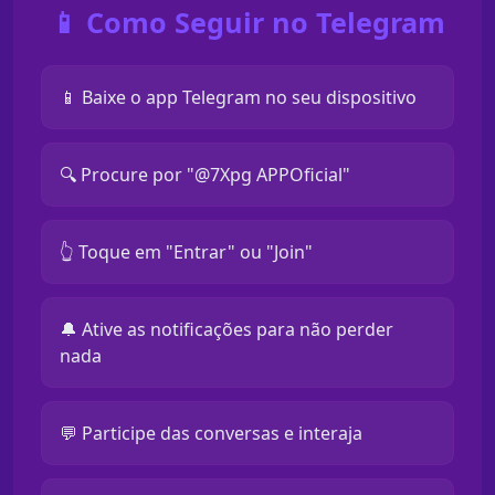
📱 Como Seguir no Telegram
📱 Baixe o app Telegram no seu dispositivo
🔍 Procure por "@7Xpg APPOficial"
👆 Toque em "Entrar" ou "Join"
🔔 Ative as notificações para não perder
nada
💬 Participe das conversas e interaja